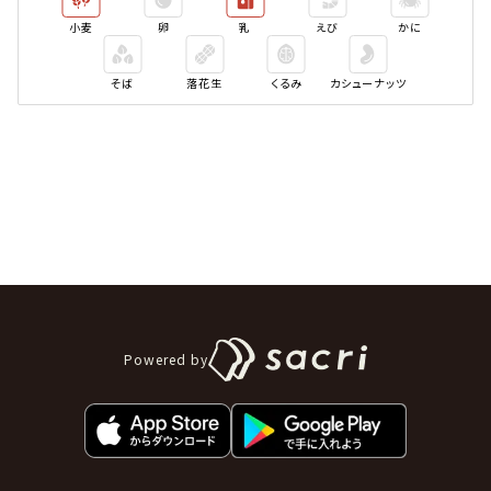
小麦
卵
乳
えび
かに
そば
落花生
くるみ
カシューナッツ
Powered by