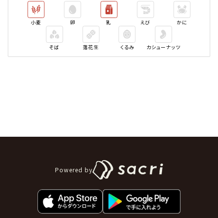
小麦
卵
乳
えび
かに
そば
落花生
くるみ
カシューナッツ
Powered by