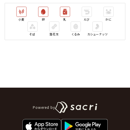
小麦
卵
乳
えび
かに
そば
落花生
くるみ
カシューナッツ
Powered by