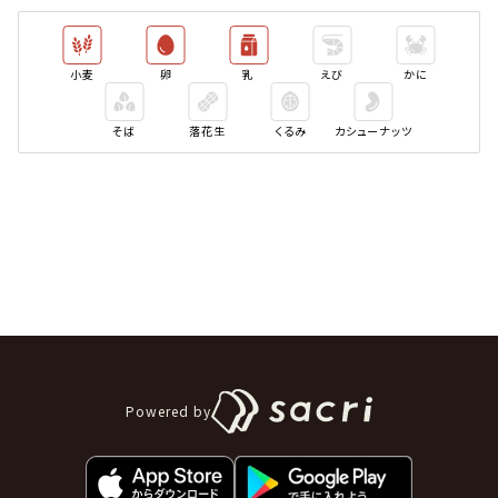
小麦
卵
乳
えび
かに
そば
落花生
くるみ
カシューナッツ
Powered by