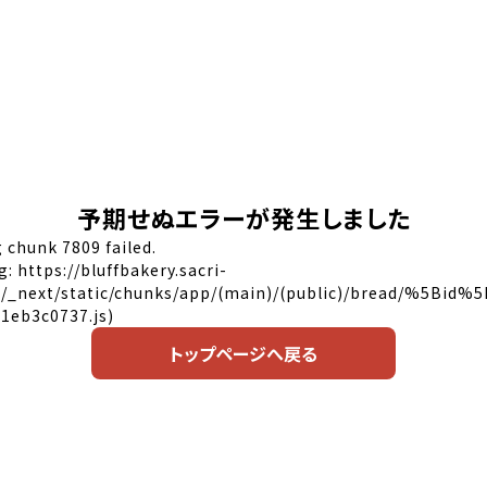
予期せぬエラーが発生しました
 chunk 7809 failed.
g: https://bluffbakery.sacri-
p/_next/static/chunks/app/(main)/(public)/bread/%5Bid%
1eb3c0737.js)
トップページへ戻る