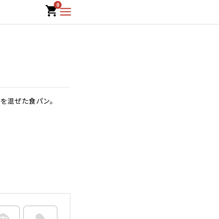
0
麻を混ぜた食パン。