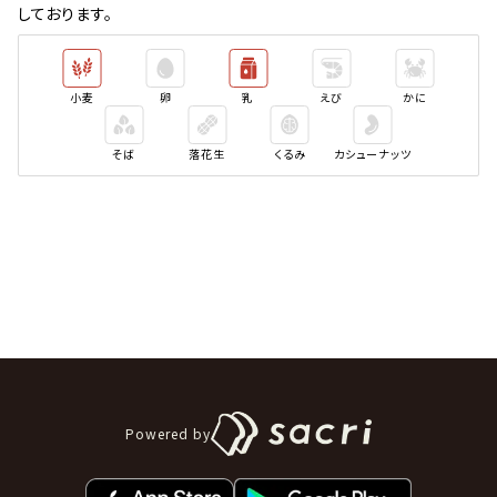
しております。
小麦
卵
乳
えび
かに
そば
落花生
くるみ
カシューナッツ
Powered by